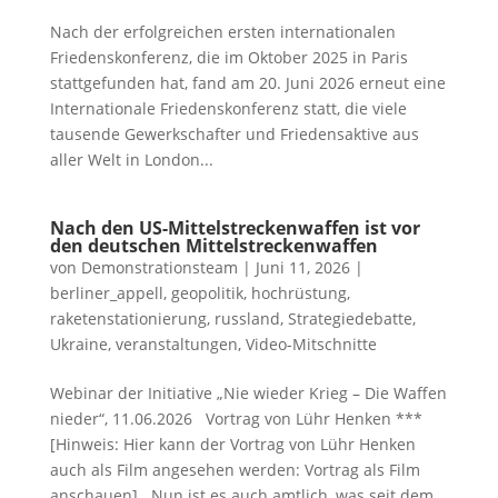
Nach der erfolgreichen ersten internationalen
Friedenskonferenz, die im Oktober 2025 in Paris
stattgefunden hat, fand am 20. Juni 2026 erneut eine
Internationale Friedenskonferenz statt, die viele
tausende Gewerkschafter und Friedensaktive aus
aller Welt in London...
Nach den US-Mittelstreckenwaffen ist vor
den deutschen Mittelstreckenwaffen
von
Demonstrationsteam
|
Juni 11, 2026
|
berliner_appell
,
geopolitik
,
hochrüstung
,
raketenstationierung
,
russland
,
Strategiedebatte
,
Ukraine
,
veranstaltungen
,
Video-Mitschnitte
Webinar der Initiative „Nie wieder Krieg – Die Waffen
nieder“, 11.06.2026 Vortrag von Lühr Henken ***
[Hinweis: Hier kann der Vortrag von Lühr Henken
auch als Film angesehen werden: Vortrag als Film
anschauen] Nun ist es auch amtlich, was seit dem...