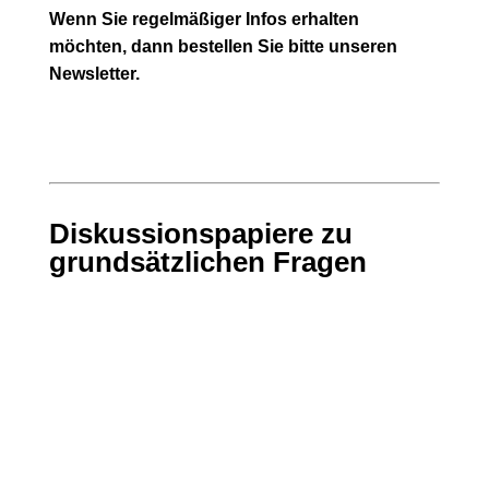
Wenn Sie regelmäßiger Infos erhalten
möchten, dann bestellen Sie bitte unseren
Newsletter.
Diskussionspapiere zu
grundsätzlichen Fragen
Wie kann die Friedensbewegung
wirkmächtiger werden?
Unter dem Titel 'Wie kann die
Friedensbewegung wirkmächtiger
werden? Wer ist heute der Hauptfeind im