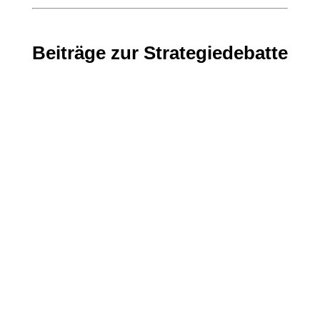
Beiträge zur Strategiedebatte
Wie kann die Friedensbewegung
wirkmächtiger werden?
Unter dem Titel 'Wie kann die
Friedensbewegung wirkmächtiger
werden? Wer ist heute der Hauptfeind im
Kampf für den Frieden?' debattierte
Andreas Grünwald am 11. Juli auf der
Sommerakademie in Bielefeld gemeinsam
mit Teilnehmenden in einem Workshop
Fragen der Perspektiven für die