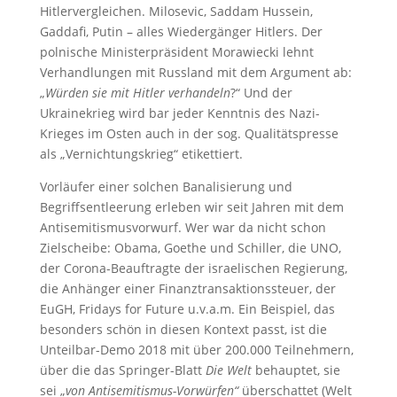
Hitlervergleichen. Milosevic, Saddam Hussein,
Gaddafi, Putin – alles Wiedergänger Hitlers. Der
polnische Ministerpräsident Morawiecki lehnt
Verhandlungen mit Russland mit dem Argument ab:
„
Würden sie mit Hitler verhandeln
?“ Und der
Ukrainekrieg wird bar jeder Kenntnis des Nazi-
Krieges im Osten auch in der sog. Qualitätspresse
als „Vernichtungskrieg“ etikettiert.
Vorläufer einer solchen Banalisierung und
Begriffsentleerung erleben wir seit Jahren mit dem
Antisemitismusvorwurf. Wer war da nicht schon
Zielscheibe: Obama, Goethe und Schiller, die UNO,
der Corona-Beauftragte der israelischen Regierung,
die Anhänger einer Finanztransaktionssteuer, der
EuGH, Fridays for Future u.v.a.m. Ein Beispiel, das
besonders schön in diesen Kontext passt, ist die
Unteilbar-Demo 2018 mit über 200.000 Teilnehmern,
über die das Springer-Blatt
Die Welt
behauptet, sie
sei „
von Antisemitismus-Vorwürfen“
überschattet (Welt