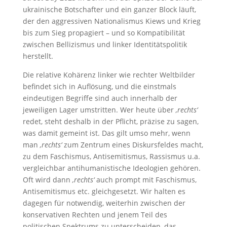
ukrainische Botschafter und ein ganzer Block läuft,
der den aggressiven Nationalismus Kiews und Krieg
bis zum Sieg propagiert – und so Kompatibilität
zwischen Bellizismus und linker Identitätspolitik
herstellt.
Die relative Kohärenz linker wie rechter Weltbilder
befindet sich in Auflösung, und die einstmals
eindeutigen Begriffe sind auch innerhalb der
jeweiligen Lager umstritten. Wer heute über
‚rechts‘
redet, steht deshalb in der Pflicht, präzise zu sagen,
was damit gemeint ist. Das gilt umso mehr, wenn
man
‚rechts‘
zum Zentrum eines Diskursfeldes macht,
zu dem Faschismus, Antisemitismus, Rassismus u.a.
vergleichbar antihumanistische Ideologien gehören.
Oft wird dann
‚rechts‘
auch prompt mit Faschismus,
Antisemitismus etc. gleichgesetzt. Wir halten es
dagegen für notwendig, weiterhin zwischen der
konservativen Rechten und jenem Teil des
politischen Spektrums zu unterscheiden, das