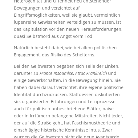
Heterogenität und Offenheit neu entstehender
Bewegungen und verzichtet auf
Eingriffsmöglichkeiten, weil sie glaubt, vermeintlich
lupenreine Gewissheiten verteidigen zu müssen, ist
das Kapitulation vor den neuen Herausforderungen,
quasi Selbstmord aus Angst vorm Tod.
Natürlich besteht dabei, wie bei allem politischen
Engagement, das Risiko des Scheiterns.
Bei den Gelbwesten begaben sich Teile der Linken,
darunter
La France Insoumise
,
Attac Frankreich
und
einige Gewerkschaften, in die Bewegung hinein. Sie
haben dabei darauf verzichtet, ihre eigene politische
Identität durchzudrücken. Stattdessen diskutierten
sie, organisierten Erfahrungen und Lernprozesse
auch für politisch unbeschriebene Blätter, naive
oder in Irrtümern befangene Mitstreiter. Nicht jeder,
der auf die Straße geht, hat Faschismustheorie und
einschlägige historische Kenntnisse intus. Zwar
wurden die Gelbwesten nicht die neue Avantgarde