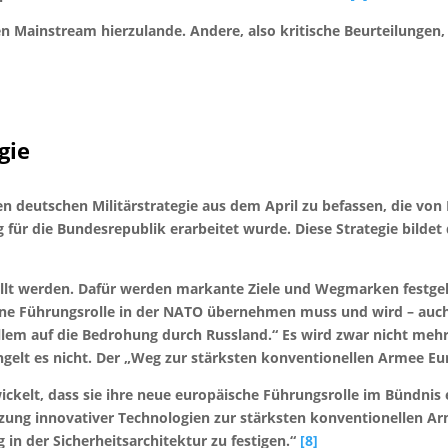
en Mainstream hierzulande. Andere, also kritische Beurteilunge
gie
uen deutschen Militärstrategie aus dem April zu befassen, die von
für die Bundesrepublik erarbeitet wurde. Diese Strategie bildet
lt werden. Dafür werden markante Ziele und Wegmarken festgelegt
ine Führungsrolle in der NATO übernehmen muss und wird – auch 
allem auf die Bedrohung durch Russland.“ Es wird zwar nicht mehr 
angelt es nicht. Der „Weg zur stärksten konventionellen Armee Eu
ckelt, dass sie ihre neue europäische Führungsrolle im Bündnis e
ung innovativer Technologien zur stärksten konventionellen Ar
in der Sicherheitsarchitektur zu festigen.“
[8]