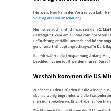
[Hinweis: Hier kann der Vortrag von Lühr He
Vortrag als Film anschauen
]
Nun ist es auch amtlich, was seit dem 2. Mai
Bestätigung kam am 19. Mai vom höchsten US-
Befürchtung entfällt, Deutschland könne ang
gerichtete Enthauptungsschlagwaffe Dark Eag
Bei mir währte die Entspannung Anfang Mai je
beschleunigt gestopft werden müsse. Darauf 
Weshalb kommen die US-Mitt
Zunächst zu den Gründen für die Absage aus 
ebenso wenig begründet wie die Stationierun
man nur spekulieren. Es gibt aber schon kla
Die Absage ist keine Absage der USA an die 