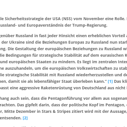
le Sicherheitsstrategie der USA (NSS) vom November eine Rolle. 
s Russland- und Europaverständnis der Trump-Regierung.
nüber Russland in fast jeder Hinsicht einen erheblichen Vorte
 der Ukraine sind die Beziehungen Europas zu Russland nun stark
ung. Die Gestaltung der europäischen Beziehungen zu Russland wi
e Bedingungen für strategische Stabilität auf dem eurasischen 
 und europäischen Staaten zu mindern. Es liegt im zentralen Inter
ne auszuhandeln, um die europäischen Volkswirtschaften zu stabi
die strategische Stabilität mit Russland wiederherzustellen und
en, damit sie als lebensfähiger Staat überleben kann.“
[1]
Das kli
sst eine aggressive Raketenrüstung von Deutschland aus nicht i
g auch sein, dass die Pentagonführung vor allem aus sogenannt
achten. Das gipfelt darin, dass der politische Kopf im Pentagon, d
r, Mitte Dezember in Stars & Stripes zitiert wird mit der Aussage
u entsenden.
[2]