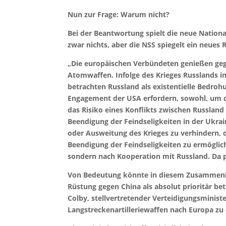
Nun zur Frage: Warum nicht?
Bei der Beantwortung spielt die neue Nationa
zwar nichts, aber die NSS spiegelt ein neue
„Die europäischen Verbündeten genießen gege
Atomwaffen. Infolge des Krieges Russlands in
betrachten Russland als existentielle Bedroh
Engagement der USA erfordern, sowohl, um di
das Risiko eines Konflikts zwischen Russland
Beendigung der Feindseligkeiten in der Ukrai
oder Ausweitung des Krieges zu verhindern, 
Beendigung der Feindseligkeiten zu ermöglich
sondern nach Kooperation mit Russland. Da pa
Von Bedeutung könnte in diesem Zusammenhan
Rüstung gegen China als absolut prioritär betr
Colby, stellvertretender Verteidigungsministe
Langstreckenartilleriewaffen nach Europa z