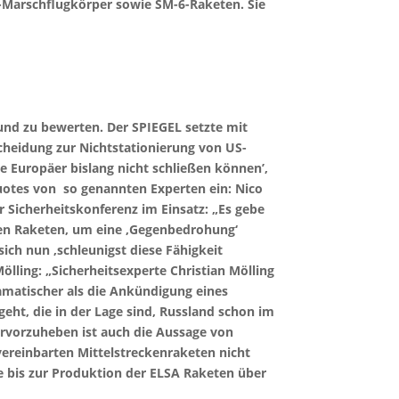
wk-Marschflugkörper sowie SM-6-Raketen. Sie
und zu bewerten. Der SPIEGEL setzte mit
cheidung zur Nichtstationierung von US-
e Europäer bislang nicht schließen können’,
uotes von so genannten Experten ein: Nico
 Sicherheitskonferenz im Einsatz: „Es gebe
nden Raketen, um eine ‚Gegenbedrohung‘
ch nun ‚schleunigst diese Fähigkeit
lling: „Sicherheitsexperte Christian Mölling
dramatischer als die Ankündigung eines
eht, die in der Lage sind, Russland schon im
vorzuheben ist auch die Aussage von
 vereinbarten Mittelstreckenraketen nicht
ke bis zur Produktion der ELSA Raketen über