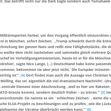
etzt. Das betrifft nicht nur die Dark Eagle sondern auch Tomaha
 Militärexperten herbei, um den Vorgang öffentlich einzuordnen 
ni in München, sofort Zeichen: „Trump schwächt durch die Ents
hreckung der ganzen Nato und reißt eine Fähigkeitslücke, die di
hau wollte dem nicht nachstehen und sammelte gleich mehrere Q
chef im Verteidigungsministerium, heute ist er für die Münchner
 bedrohen‘, sagte Nico Lange, […] Deutschland habe keine passe
kommen, bekommen sie aber jetzt nicht.‘ Die Europäer müssten si
ichtig ist‘“.
[4]
Dort findet man auch die Aussage von Christian Mö
Mölling, das sei ‚eigentlich die viel dramatischere Nachricht‘. (
zentrale Element einer Abschreckung, ‚weil es hier um Raketen g
 NATO-Grenze kommt, sondern deutlich früher – zu stören.‘“
[5]
Her
onsvorsitzende: Sie nannte es ein `schlechtes Zeichen`, wenn die
ische ELSA-Projekt zu beschleunigen und zu prüfen, ‚wie die Lüc
pielsweise der Ukraine überbrückt werden kann.‘“
[6]