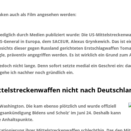
nken auch als Film angesehen werden:
 lediglich durch Medien publiziert wurde: Die US-Mittelstrecke
General in Europa, dem SACEUR, Alexus Grynkewich. Das ist ein 
esichts dieser gegen Russland gerichteten Erstschlagwaffen To
le, präventiv angegriffen werden. Es ist wirklich ein Grund zu
doch nicht lange. Denn sofort setzte medial ein Geschrei ein: da
gehe ich nachher noch gründlich ein.
elstreckenwaffen nicht nach Deutschla
Washington. Die kam ebenso plötzlich und wurde offiziell
gsankündigung Bidens und Scholz’ im Juni 24. Deshalb kann
re Anhaltspunkte.
Stationierung ihrer Mittelstreckenwaffen schlechthin. Das den M