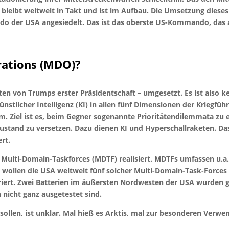
leibt weltweit in Takt und ist im Aufbau. Die Umsetzung dieses 
ndo der USA angesiedelt. Das ist das oberste US-Kommando, das
rations (MDO)?
iten von Trumps erster Präsidentschaft – umgesetzt. Es ist also 
ünstlicher Intelligenz (KI) in allen fünf Dimensionen der Kriegfü
. Ziel ist es, beim Gegner sogenannte Prioritätendilemmata zu e
ustand zu versetzen. Dazu dienen KI und Hyperschallraketen. Das 
rt.
Multi-Domain-Taskforces (MDTF) realisiert. MDTFs umfassen u.a.
wollen die USA weltweit fünf solcher Multi-Domain-Task-Forces a
iert. Zwei Batterien im äußersten Nordwesten der USA wurden ge
nicht ganz ausgetestet sind.
 sollen, ist unklar. Mal hieß es Arktis, mal zur besonderen Ver