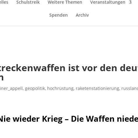
lles
Schulstreik
Weitere Themen
Veranstaltungen
Spenden
Archiv
treckenwaffen ist vor den de
n
iner_appell
,
geopolitik
,
hochrüstung
,
raketenstationierung
,
russlan
Nie wieder Krieg – Die Waffen niede