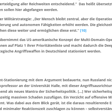
tverteidigung aller Reichweiten entscheidend.“ Das heißt übersetz
en sollen hier abgefangen werden.
der Militärstrategie: „Der Mensch bleibt zentral, aber die Operat
erung und autonomen Fähigkeiten erhöht werden. Die gleichzei
hen diese weiter und ermöglichen diese erst.“
[10]
 übernimmt das US-amerikanische Konzept der Multi-Domain-Opera
nnen auf Platz 1 ihrer Prioritätenliste und macht dadurch die De
tegische Angriffswaffen in Deutschland stationiert werden.
 Nicht-Stationierung mit dem Argument bedauerte, nun Russland n
kprofessor an der Universität Halle, mit dieser Angriffsausricht
end als neues Mantra der Sicherheitspolitik. […] Wer sicherheitsp
zeitig massiven Schaden zuzufügen. Ein Verzicht auf offensive Mit
t. Was dabei aus dem Blick gerät, ist die daraus resultierende 
nd minimaler Reaktionszeit zuschlagen zu können – selbstverst