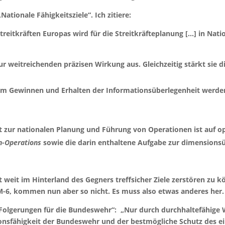
„Nationale Fähigkeitsziele“. Ich zitiere:
reitkräften Europas wird für die Streitkräfteplanung […] in Nati
r weitreichenden präzisen Wirkung aus. Gleichzeitig stärkt sie 
zum Gewinnen und Erhalten der Informationsüberlegenheit werden
t zur nationalen Planung und Führung von Operationen ist auf op
n-Operations
sowie die darin enthaltene Aufgabe zur dimension
it weit im Hinterland des Gegners treffsicher Ziele zerstören zu
-6, kommen nun aber so nicht. Es muss also etwas anderes her.
„Folgerungen für die Bundeswehr“: „Nur durch durchhaltefähige 
onsfähigkeit der Bundeswehr und der bestmögliche Schutz des ein