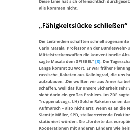
Diese Linie hat sich offensichtlich durchges
alle kommen nicht.
„Fähigkeitslücke schließen“
Die Leitmedien schafften schnell sogenannte
Carlo Masala, Professor an der Bundeswehr-U
Mittelstreckenwaffen die konventionelle Absc
sagte Masala dem SPIEGEL“
[3]
. Die Tagessc
Lange kommt zu Wort. Er war früher Planungs
russische ‚Raketen aus Kaliningrad, die uns
aufzubauen. ‚Die wollten wir aus Amerika be
schaffen, weil das für unsere Sicherheit sehr w
sieht darin ein großes Problem. Im ZDF sagte 
Truppenabzugs, LH) Solche Raketen seien das 
Aufmarsch – also nicht erst, wenn es an die
Siemtje Möller, SPD, stellvertretende Frakti
stationiert würden. Sie „forderte das europä
Kooperationen mit anderen Ländern wie beis