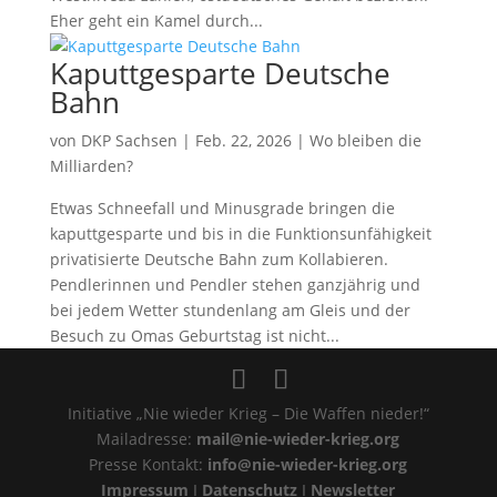
Eher geht ein Kamel durch...
Kaputtgesparte Deutsche
Bahn
von
DKP Sachsen
|
Feb. 22, 2026
|
Wo bleiben die
Milliarden?
Etwas Schneefall und Minusgrade bringen die
kaputtgesparte und bis in die Funktionsunfähigkeit
privatisierte Deutsche Bahn zum Kollabieren.
Pendlerinnen und Pendler stehen ganzjährig und
bei jedem Wetter stundenlang am Gleis und der
Besuch zu Omas Geburtstag ist nicht...
Initiative „Nie wieder Krieg – Die Waffen nieder!“
Mailadresse:
mail@nie-wieder-krieg.org
Presse Kontakt:
info@nie-wieder-krieg.org
Impressum
I
Datenschutz
I
Newsletter