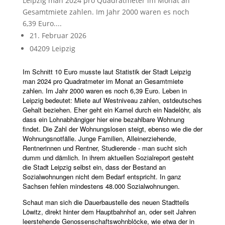
Leipzig man 2024 pro Quadratmeter im Monat an
Gesamtmiete zahlen. Im Jahr 2000 waren es noch
6,39 Euro....
21. Februar 2026
04209 Leipzig
Im Schnitt 10 Euro musste laut Statistik der Stadt Leipzig
man 2024 pro Quadratmeter im Monat an Gesamtmiete
zahlen. Im Jahr 2000 waren es noch 6,39 Euro. Leben in
Leipzig bedeutet: Miete auf Westniveau zahlen, ostdeutsches
Gehalt beziehen. Eher geht ein Kamel durch ein Nadelöhr, als
dass ein Lohnabhängiger hier eine bezahlbare Wohnung
findet. Die Zahl der Wohnungslosen steigt, ebenso wie die der
Wohnungsnotfälle. Junge Familien, Alleinerziehende,
Rentnerinnen und Rentner, Studierende - man sucht sich
dumm und dämlich. In ihrem aktuellen Sozialreport gesteht
die Stadt Leipzig selbst ein, dass der Bestand an
Sozialwohnungen nicht dem Bedarf entspricht. In ganz
Sachsen fehlen mindestens 48.000 Sozialwohnungen.
Schaut man sich die Dauerbaustelle des neuen Stadtteils
Löwitz, direkt hinter dem Hauptbahnhof an, oder seit Jahren
leerstehende Genossenschaftswohnblöcke, wie etwa der in