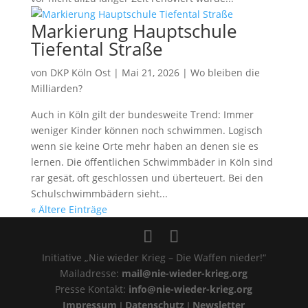
Markierung Hauptschule
Tiefental Straße
von
DKP Köln Ost
|
Mai 21, 2026
|
Wo bleiben die
Milliarden?
Auch in Köln gilt der bundesweite Trend: Immer
weniger Kinder können noch schwimmen. Logisch
wenn sie keine Orte mehr haben an denen sie es
lernen. Die öffentlichen Schwimmbäder in Köln sind
rar gesät, oft geschlossen und überteuert. Bei den
Schulschwimmbädern sieht...
« Ältere Einträge
Initiative „Nie wieder Krieg – Die Waffen nieder!“
Mailadresse:
mail@nie-wieder-krieg.org
Presse Kontakt:
info@nie-wieder-krieg.org
Impressum
I
Datenschutz
I
Newsletter