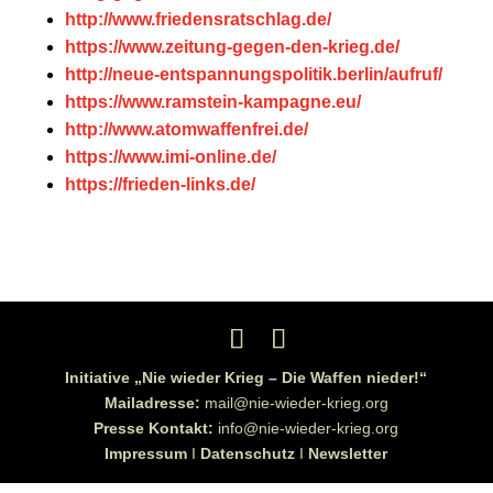
http://www.friedensratschlag.de/
https://www.zeitung-gegen-den-krieg.de/
http://neue-entspannungspolitik.berlin/aufruf/
https://www.ramstein-kampagne.eu/
http://www.atomwaffenfrei.de/
https://www.imi-online.de/
https://frieden-links.de/
Initiative „Nie wieder Krieg – Die Waffen nieder!“
Mailadresse:
mail@nie-wieder-krieg.org
Presse Kontakt:
info@nie-wieder-krieg.org
Impressum
I
Datenschutz
I
Newsletter