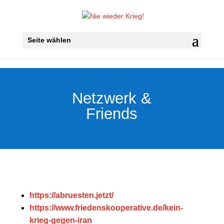
Seite wählen
Netzwerk &
Friends
https://abruesten.jetzt/
https://www.friedenskooperative.de/kein-
krieg-gegen-iran