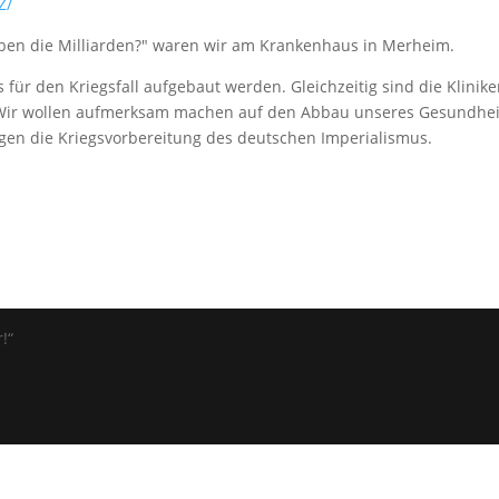
Z/
ben die Milliarden?" waren wir am Krankenhaus in Merheim.
s für den Kriegsfall aufgebaut werden. Gleichzeitig sind die Klinik
 Wir wollen aufmerksam machen auf den Abbau unseres Gesundhe
egen die Kriegsvorbereitung des deutschen Imperialismus.
!“