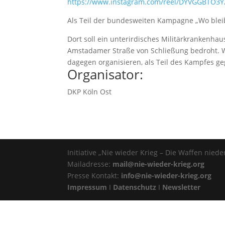
https://www.instagram.com/reel/DYVGGBTO3Y
Als Teil der bundesweiten Kampagne „Wo blei
Dort soll ein unterirdisches Militärkrankenhau
Amstadamer Straße von Schließung bedroht.
dagegen organisieren, als Teil des Kampfes g
Organisator:
DKP Köln Ost
Initiative „Nie wieder Krieg – Die Waffen nieder
Mailadresse:
mail@nie-wieder-krieg.org
Presse Kontakt:
info@nie-wieder-krieg.org
Impressum
I
Datenschutz
I
Newsletter