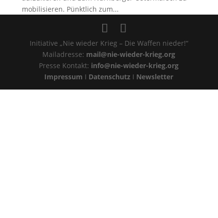
mobilisieren. Pünktlich zum...
Initiative „Nie wieder Krieg – Die Waffen nieder!“
Mailadresse:
mail@nie-wieder-krieg.org
Presse Kontakt:
info@nie-wieder-krieg.org
Impressum
I
Datenschutz
I
Newsletter