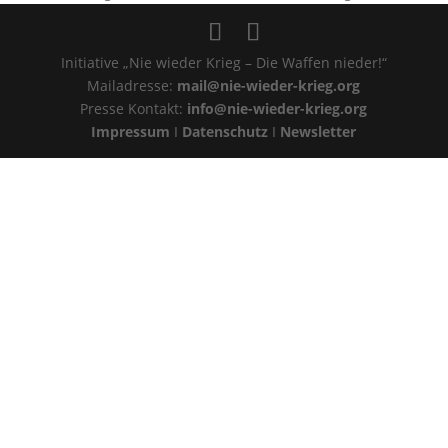
Initiative „Nie wieder Krieg – Die Waffen nieder!“
Mailadresse:
mail@nie-wieder-krieg.org
Presse Kontakt:
info@nie-wieder-krieg.org
Impressum
I
Datenschutz
I
Newsletter