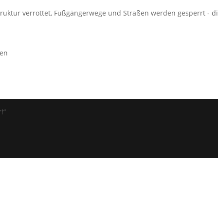
struktur verrottet, Fußgängerwege und Straßen werden gesperrt - di
hen
!“