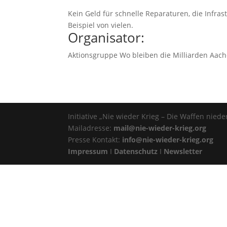
Kein Geld für schnelle Reparaturen, die Infra
Beispiel von vielen.
Organisator:
Aktionsgruppe Wo bleiben die Milliarden Aac
Initiative „Nie wieder Krieg – Die Waffen nieder
Mailadresse:
mail@nie-wieder-krieg.org
Presse Kontakt:
info@nie-wieder-krieg.org
Impressum
I
Datenschutz
I
Newsletter