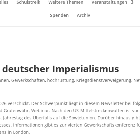
lles
Schulstreik
Weitere Themen
Veranstaltungen
Spenden
Archiv
– deutscher Imperialismus
ionen
,
Gewerkschaften
,
hochrüstung
,
Kriegsdienstverweigerung
,
Ne
26 verschickt. Der Schwerpunkt liegt in diesem Newsletter bei f
 Grafenwöhr; Webinar: Nach den US-Mittelstreckenwaffen ist vor 
. Jahrestag des Überfalls auf die Sowjetunion. Darüber hinaus gi
es. Informationen gibt es zur vierten Gewerkschaftskonferenz für
enz in London.