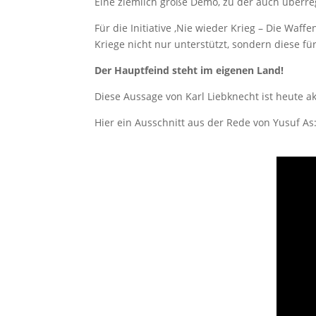
Eine ziemlich große Demo, zu der auch überreg
Für die Initiative ‚Nie wieder Krieg – Die Waff
Kriege nicht nur unterstützt, sondern diese für
Der Hauptfeind steht im eigenen Land!
Diese Aussage von Karl Liebknecht ist heute ak
Hier ein Ausschnitt aus der Rede von Yusuf As