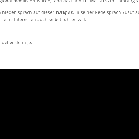
ional mobilisiert wurde, fand dazu am 16. Mai 2026 in Hamburg st
en nieder‘ sprach auf dieser
Yusuf As
. In seiner Rede sprach Yusuf 
 seine Interessen auch selbst führen will.
tueller denn je.
: