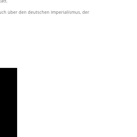
att.
auch über den deutschen Imperialismus, der