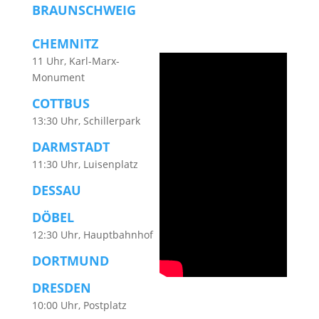
BRAUNSCHWEIG
CHEMNITZ
11 Uhr, Karl-Marx-
Monument
COTTBUS
13:30 Uhr, Schillerpark
DARMSTADT
11:30 Uhr, Luisenplatz
DESSAU
DÖBEL
12:30 Uhr, Hauptbahnhof
DORTMUND
DRESDEN
10:00 Uhr, Postplatz