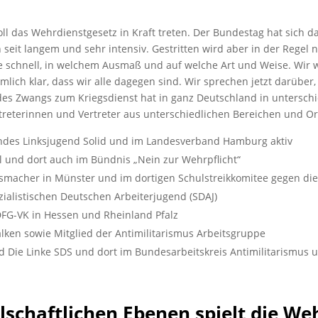
oll das Wehrdienstgesetz in Kraft treten. Der Bundestag hat sich d
n seit langem und sehr intensiv. Gestritten wird aber in der Regel 
e schnell, in welchem Ausmaß und auf welche Art und Weise. Wir wo
iemlich klar, dass wir alle dagegen sind. Wir sprechen jetzt darübe
es Zwangs zum Kriegsdienst hat in ganz Deutschland in unterschi
treterinnen und Vertreter aus unterschiedlichen Bereichen und O
andes Linksjugend Solid und im Landesverband Hamburg aktiv
Kiel und dort auch im Bündnis „Nein zur Wehrpflicht“
ftsmacher in Münster und im dortigen Schulstreikkomitee gegen die
zialistischen Deutschen Arbeiterjugend (SDAJ)
DFG-VK in Hessen und Rheinland Pfalz
alken sowie Mitglied der Antimilitarismus Arbeitsgruppe
d Die Linke SDS und dort im Bundesarbeitskreis Antimilitarismus 
llschaftlichen Ebenen spielt die We