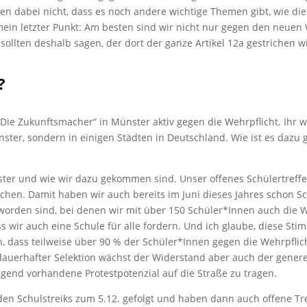
ssen dabei nicht, dass es noch andere wichtige Themen gibt, wie di
s mein letzter Punkt: Am besten sind wir nicht nur gegen den neuen
 sollten deshalb sagen, der dort der ganze Artikel 12a gestrichen w
?
n „Die Zukunftsmacher“ in Münster aktiv gegen die Wehrpflicht. Ih
ünster, sondern in einigen Städten in Deutschland. Wie ist es daz
nster und wie wir dazu gekommen sind. Unser offenes Schülertref
chen. Damit haben wir auch bereits im Juni dieses Jahres schon Sch
worden sind, bei denen wir mit über 150 Schüler*Innen auch die 
ir auch eine Schule für alle fordern. Und ich glaube, diese Stim
n, dass teilweise über 90 % der Schüler*Innen gegen die Wehrpflic
 dauerhafter Selektion wächst der Widerstand aber auch der genere
Jugend vorhandene Protestpotenzial auf die Straße zu tragen.
n Schulstreiks zum 5.12. gefolgt und haben dann auch offene Tref