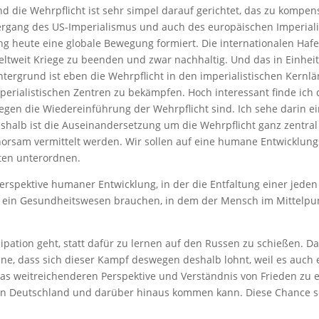
die Wehrpflicht ist sehr simpel darauf gerichtet, das zu kompen
dergang des US-Imperialismus und auch des europäischen Imperial
 heute eine globale Bewegung formiert. Die internationalen Hafena
weltweit Kriege zu beenden und zwar nachhaltig. Und das in Einhe
intergrund ist eben die Wehrpflicht in den imperialistischen Kern
perialistischen Zentren zu bekämpfen. Hoch interessant finde ic
gegen die Wiedereinführung der Wehrpflicht sind. Ich sehe darin e
Deshalb ist die Auseinandersetzung um die Wehrpflicht ganz zentr
ehorsam vermittelt werden. Wir sollen auf eine humane Entwicklun
iten unterordnen.
erspektive humaner Entwicklung, in der die Entfaltung einer jeden 
h ein Gesundheitswesen brauchen, in dem der Mensch im Mittelpunkt
pation geht, statt dafür zu lernen auf den Russen zu schießen. Das
ine, dass sich dieser Kampf deswegen deshalb lohnt, weil es auch 
was weitreichenderen Perspektive und Verständnis von Frieden zu 
n Deutschland und darüber hinaus kommen kann. Diese Chance so