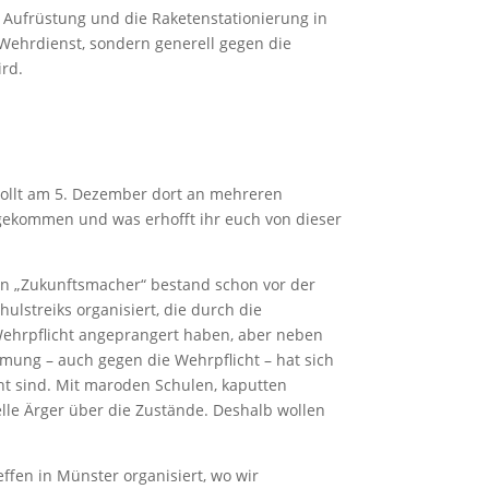
e Aufrüstung und die Raketenstationierung in
 Wehrdienst, sondern generell gegen die
ird.
r wollt am 5. Dezember dort an mehreren
u gekommen und was erhofft ihr euch von dieser
fen „Zukunftsmacher“ bestand schon vor der
ulstreiks organisiert, die durch die
Wehrpflicht angeprangert haben, aber neben
mung – auch gegen die Wehrpflicht – hat sich
ht sind. Mit maroden Schulen, kaputten
lle Ärger über die Zustände. Deshalb wollen
fen in Münster organisiert, wo wir