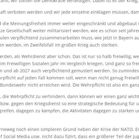
hlt, wir sollten die Demokratie verteidigen. Dabei ist es der Krie
aft verboten werden und wir jede einzelne einklagen müssen, da
nd die Meinungsfreiheit immer weiter eingeschränkt und abgebaut
ze Gesellschaft weiter militarisiert werden, wie es schon seit Jahr
en verpflichtend zusammenarbeiten muss, wie jetzt in Bayern au
n werden, im Zweifelsfall im großen Krieg auch sterben.
t werden, als Wehrdienst aber schon. Das ist nur so halb freiwilli
Freiwilligen Sozialen Jahr im Vergleich kriegen. Und ganz so frei
n und ab 2027 auch verpflichtend gemustert werden. So zumindest
pflicht auf jeden Fall kommen soll, wenn man nicht genug Freiwillige
Bundeswehr nicht erreichen wird. Die Wehrpflicht ist also ein gan
 die Wehrpflicht zu verhindern, dann können wir einen ganz wicht
bzw. gegen den Kriegsdienst so eine strategische Bedeutung für uns
reifen, dagegen zu kämpfen, die Aktivitäten dagegen zu stärken 
vorneweg noch einen simpleren Grund neben der Krise der NATO. Es 
 Social Media usw. nicht dazu führt, dass ein größerer Teil der Jug