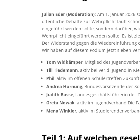
Julian Eder (Moderation)
: Am 1. Januar 2026 s
öffentliche Debatte zur Wehrpflicht läuft scho
eingeführt werden sollte, sondern darüber, wi
Wehrpflicht eingeführt werden sollte. Es ist z
Der Widerstand gegen die Wiedereinführung d
Wir haben auf diesem Podium jetzt sieben Ver
Tom Widkämper
, Mitglied des Jugendverb
Till Tiedemann
, aktiv bei ver.di Jugend in 
Phil
, aktiv im offenen Schülertreffen Zukun
Andrea Hornung
, Bundesvorsitzende der So
Judith Busse
, Landesgeschäftsführerin der 
Greta Nowak
, aktiv im Jugendverband Die F
Mena Winkler
, aktiv im Studierendenverban
Teil 1: Auf welchen gese