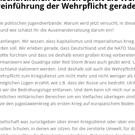
inführung der Wehrpflicht gerade 
 die politischen Jugendverbände: Warum wird jetzt versucht, in dies
 und wie schätzt ihr die Auseinandersetzung darum ein?
 anfangen. Wir wissen, dass Kapitalismus und Imperialismus Krieg
rden soll. Wir erleben gerade, dass Deutschland und die NATO Staa
fite fürchten und dass sie deshalb einen großen Krieg vorbereite
itärmanövern wie Quadriga oder Red Storm Bravo auch geübt wird. 
tschland stationiert werden. Und deshalb soll auch die Wehrpflich
Wehrpflicht zum Kriegsdienst um nicht mehr und nicht weniger als 
öglichen Lügen erzählt, wie z.B. dass der Russe uns bedroht. Ulri
dass wir die Bedrohungslüge entlarven. Und dem kann ich mich nur
tlichen militärischen Bereichen um ein Vielfaches überlegen sind 
wie den Jugoslawienkrieg als ersten Krieg auf europäischem Bode
esellschaft was zurückgeben über einen Kriegsdienst oder über ein 
tten Schulen, in denen wir sitzen, für die zerstörte Umwelt, für d