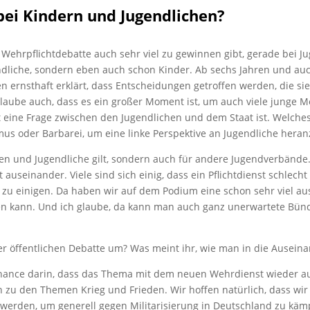
 bei Kindern und Jugendlichen?
er Wehrpflichtdebatte auch sehr viel zu gewinnen gibt, gerade bei 
ndliche, sondern eben auch schon Kinder. Ab sechs Jahren und auc
ernsthaft erklärt, dass Entscheidungen getroffen werden, die sie
glaube auch, dass es ein großer Moment ist, um auch viele junge Me
 eine Frage zwischen den Jugendlichen und dem Staat ist. Welch
lismus oder Barbarei, um eine linke Perspektive an Jugendliche hera
onen und Jugendliche gilt, sondern auch für andere Jugendverbänd
seinander. Viele sind sich einig, dass ein Pflichtdienst schlecht is
 zu einigen. Da haben wir auf dem Podium eine schon sehr viel aus
en kann. Und ich glaube, da kann man auch ganz unerwartete Bü
 der öffentlichen Debatte um? Was meint ihr, wie man in die Ausein
Chance darin, dass das Thema mit dem neuen Wehrdienst wieder a
n zu den Themen Krieg und Frieden. Wir hoffen natürlich, dass w
 werden, um generell gegen Militarisierung in Deutschland zu käm