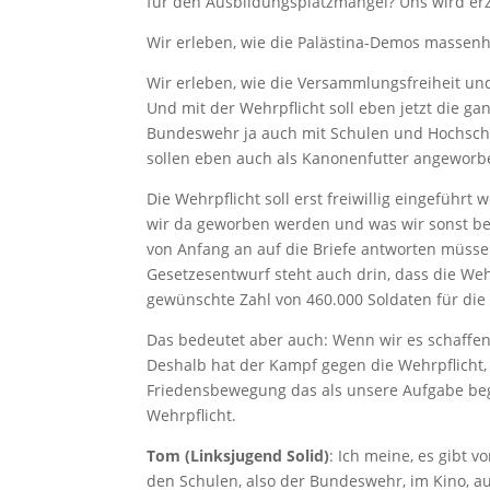
für den Ausbildungsplatzmangel? Uns wird erzä
Wir erleben, wie die Palästina-Demos massenh
Wir erleben, wie die Versammlungsfreiheit u
Und mit der Wehrpflicht soll eben jetzt die gan
Bundeswehr ja auch mit Schulen und Hochschul
sollen eben auch als Kanonenfutter angeworbe
Die Wehrpflicht soll erst freiwillig eingeführ
wir da geworben werden und was wir sonst beim 
von Anfang an auf die Briefe antworten müsse
Gesetzesentwurf steht auch drin, dass die Wehr
gewünschte Zahl von 460.000 Soldaten für die 
Das bedeutet aber auch: Wenn wir es schaffen,
Deshalb hat der Kampf gegen die Wehrpflicht, 
Friedensbewegung das als unsere Aufgabe beg
Wehrpflicht.
Tom (Linksjugend Solid)
: Ich meine, es gibt 
den Schulen, also der Bundeswehr, im Kino, auf