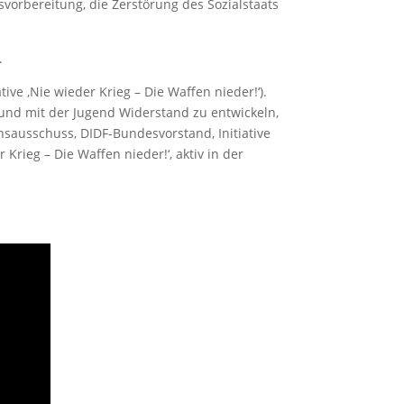
rbereitung, die Zerstörung des Sozialstaats
.
ive ‚Nie wieder Krieg – Die Waffen nieder!‘).
und mit der Jugend Widerstand zu entwickeln,
nsausschuss, DIDF-Bundesvorstand, Initiative
r Krieg – Die Waffen nieder!‘, aktiv in der