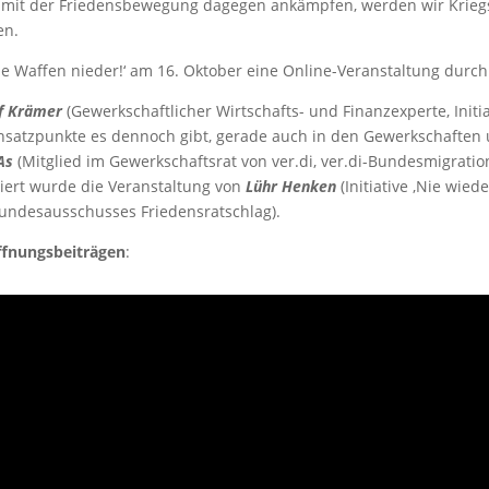
it der Friedensbewegung dagegen ankämpfen, werden wir Kriegsvo
en.
 Die Waffen nieder!‘ am 16. Oktober eine Online-Veranstaltung durch
f Krämer
(Gewerkschaftlicher Wirtschafts- und Finanzexperte, Initiat
satzpunkte es dennoch gibt, gerade auch in den Gewerkschaften 
As
(Mitglied im Gewerkschaftsrat von ver.di, ver.di-Bundesmigratio
eriert wurde die Veranstaltung von
Lühr Henken
(Initiative ‚Nie wiede
Bundesausschusses Friedensratschlag).
öffnungsbeiträgen
: