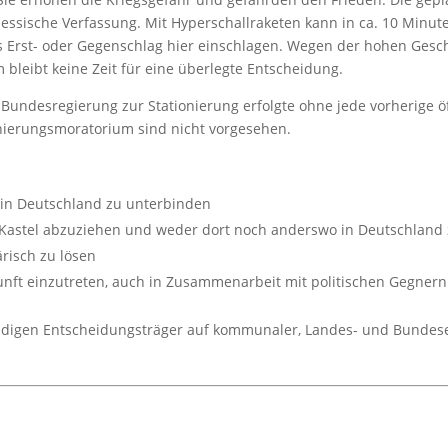
 Hessische Verfassung. Mit Hyperschallraketen kann in ca. 10 Min
s Erst- oder Gegenschlag hier einschlagen. Wegen der hohen Gesch
bleibt keine Zeit für eine überlegte Entscheidung.
undesregierung zur Stationierung erfolgte ohne jede vorherige ö
nierungsmoratorium sind nicht vorgesehen.
n in Deutschland zu unterbinden
astel abzuziehen und weder dort noch anderswo in Deutschland z
ärisch zu lösen
ukunft einzutreten, auch in Zusammenarbeit mit politischen Gegne
ändigen Entscheidungsträger auf kommunaler, Landes- und Bundes