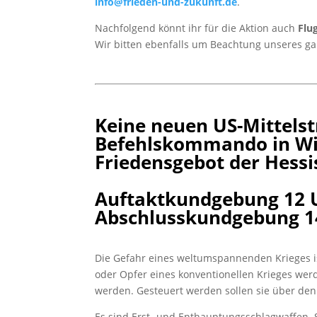
info@frieden-und-zukunft.de
.
Nachfolgend könnt ihr für die Aktion auch
Flu
Wir bitten ebenfalls um Beachtung unseres 
Keine neuen US-Mittels
Befehlskommando in Wi
Friedensgebot der Hessi
Auftaktkundgebung 12 
Abschlusskundgebung 14
Die Gefahr eines weltumspannenden Krieges ist
oder Opfer eines konventionellen Krieges werd
werden. Gesteuert werden sollen sie über den
Es sind Erst- und Enthauptungsschlagwaffen. S