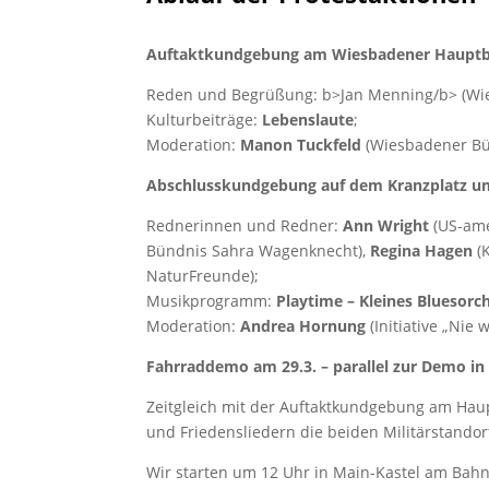
Auftaktkundgebung am Wiesbadener Hauptba
Reden und Begrüßung: b>Jan Menning/b> (Wi
Kulturbeiträge:
Lebenslaute
;
Moderation:
Manon Tuckfeld
(Wiesbadener Bü
Abschlusskundgebung auf dem Kranzplatz um
Rednerinnen und Redner:
Ann Wright
(US-ame
Bündnis Sahra Wagenknecht),
Regina Hagen
(K
NaturFreunde);
Musikprogramm:
Playtime – Kleines Bluesorc
Moderation:
Andrea Hornung
(Initiative „Nie 
Fahrraddemo am 29.3. – parallel zur Demo in
Zeitgleich mit der Auftaktkundgebung am Hau
und Friedensliedern die beiden Militärstando
Wir starten um 12 Uhr in Main-Kastel am Bah