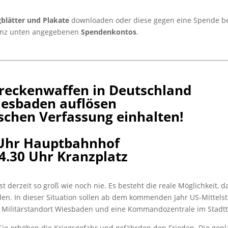
gblätter und Plakate
downloaden oder diese gegen eine Spende be
ganz unten angegebenen
Spendenkontos
.
treckenwaffen in Deutschland
esbaden auflösen
schen Verfassung einhalten!
Uhr Hauptbahnhof
.30 Uhr Kranzplatz
 derzeit so groß wie noch nie. Es besteht die reale Möglichkeit,
en. In dieser Situation sollen ab dem kommenden Jahr US-Mittelst
 Militärstandort Wiesbaden und eine Kommandozentrale im Stadtte
ie erhöhen die Kriegsgefahr und gefährden den Frieden. Die gepla