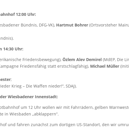
hnhof 12:00 Uhr:
esbadener Bündnis, DFG-VK),
Hartmut Bohrer
(Ortsvorsteher Mainz
ndnis).
 14:30 Uhr:
rikanische Friedensbewegung),
Özlem Alev Demirel
(MdEP, Die Li
ampagne Friedensfähig statt erstschlagfähig),
Michael Müller
(Init
hester
;
wieder Krieg – Die Waffen nieder!“, SDAJ).
 der Wiesbadener Innenstadt:
ptbahnhof um 12 Uhr wollen wir mit Fahrrädern, gelben Warnwes
rte in Wiesbaden „abklappern“.
nhof und fahren zunächst zum dortigen US-Standort, den wir um