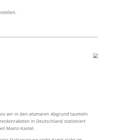
stellen.
 dass wir in den atomaren Abgrund taumeln
reckenraketen in Deutschland stationiert
il Mainz-Kastel.
nte Stationierung steht damit nicht im