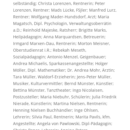
selbständig; Christa Lorenzen, Rentnerin; Peter
Lorenzen, Rentner; Mads Lücke, FSJler; Manfred Lurz,
Rentner; Wolfgang Mader-Hundsdorf, Arzt; Maria
Magatsch, Dipl. Psychologin, Verwaltungsoberrätin
a.D.; Reinhold Majeske, Ratsherr; Brigitte Marks,
Heilpädagogin; Anna Marquardsen, Betreuerin;
Irmgard Marxen-Dau, Rentnerin; Morton Meisner,
Oberstudienrat i.R.; Rebekah Meseth,
Sozialpädagogin; Antonio Menzel, Geigenbauer;
Andrea Michaelis, Sparkassenangestellte; Holger
Möller, Dipl. Mathematiker; Dr. Andrea Mohr, Ärztin;
Tara Müller, Waldorf-Erzieherin; Jens-Peter Müller,
Musiker, Kulturvermittler; Bernd Münster, Künstler;
Bettina Münster, Tanztheater; Ingo Nicolaisen,
Postzusteller; Maria Niebuhr, Schülerin; Julia Friedrik
Nierade, Künstlerin; Martina Nielsen, Rentnerin;
Henning Nielsen Buchhändler; Inge Ohlsen,
Lehrerin; Silvia Paul, Rentnerin; Marita Pavils, kfm.
Angestellte; Angela von Pawlowski, Dipl-Pädagogin;