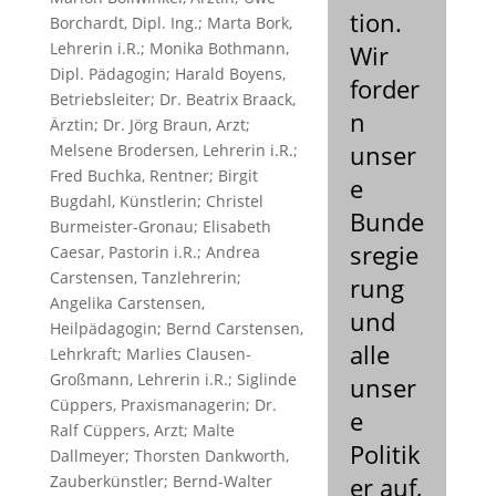
tion.
Borchardt, Dipl. Ing.; Marta Bork,
Lehrerin i.R.; Monika Bothmann,
Wir
Dipl. Pädagogin; Harald Boyens,
forder
Betriebsleiter; Dr. Beatrix Braack,
n
Ärztin; Dr. Jörg Braun, Arzt;
unser
Melsene Brodersen, Lehrerin i.R.;
Fred Buchka, Rentner; Birgit
e
Bugdahl, Künstlerin; Christel
Bunde
Burmeister-Gronau; Elisabeth
sregie
Caesar, Pastorin i.R.; Andrea
Carstensen, Tanzlehrerin;
rung
Angelika Carstensen,
und
Heilpädagogin; Bernd Carstensen,
alle
Lehrkraft; Marlies Clausen-
Großmann, Lehrerin i.R.; Siglinde
unser
Cüppers, Praxismanagerin; Dr.
e
Ralf Cüppers, Arzt; Malte
Politik
Dallmeyer; Thorsten Dankworth,
Zauberkünstler; Bernd-Walter
er auf,