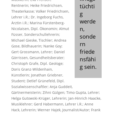
tüchti
Rentnerin; Heike Friedrichsen,
Theaterkasse; Volker Friedrichsen,
g
Lehrer i.R.; Dr. Ingeborg Fuchs,
werde
Ärztin i.R.; Marina Fürstenberg-
n,
Nicolaisen, Dipl. Ökonomin; Almut
Füsser, Sonderschullehrerin;
sonde
Michael Gieske, Tischler; Andrea
rn
Gose, Bildhauerin; Nanke Goy;
friede
Gert Grossmann, Lehrer; Daniel
Görrissen, Gesundheitsberater;
nsfähi
Christoph Grafe, Dipl. Geologe;
g sein.
Doris Granz-Wildenhain,
Künstlerin; Jonathan Griebner,
Student; Detlef Grünefeld, Dipl.
Sozialwissenschaftler; Anja Guddeit,
Gärtnermeisterin; Zihni Gülgen; Timo Gupta, Lehrer;
Helga Gutowski-Krüger, Lehrerin; Jan-Hinrich Haacke,
Musiklehrer; Gerd Habermann, Lehrer i.R.; Anne
Hack, Lehrerin; Werner Hajek, Journalist/Autor; Frank