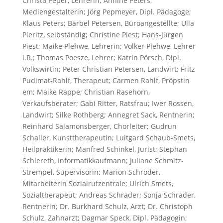
Christa Peper, Lehrerin; Annine Peters,
Mediengestalterin; Jörg Pepmeyer, Dipl. Pädagoge;
Klaus Peters; Bärbel Petersen, Büroangestellte; Ulla
Pieritz, selbständig; Christine Piest; Hans-Jürgen
Piest; Maike Plehwe, Lehrerin; Volker Plehwe, Lehrer
i.R.; Thomas Poesze, Lehrer; Katrin Pörsch, Dipl.
Volkswirtin; Peter Christian Petersen, Landwirt; Fritz
Pudimat-Rahlf, Therapeut; Carmen Rahlf, Pröpstin
em; Maike Rappe; Christian Rasehorn,
Verkaufsberater; Gabi Ritter, Ratsfrau; Iwer Rossen,
Landwirt; Silke Rothberg; Annegret Sack, Rentnerin;
Reinhard Salamonsberger, Chorleiter; Gudrun
Schaller, Kunsttherapeutin; Luitgard Schaub-Smets,
Heilpraktikerin; Manfred Schinkel, Jurist; Stephan
Schlereth, Informatikkaufmann; Juliane Schmitz-
Strempel, Supervisorin; Marion Schröder,
Mitarbeiterin Sozialrufzentrale; Ulrich Smets,
Sozialtherapeut; Andreas Schrader; Sonja Schrader,
Rentnerin; Dr. Burkhard Schulz, Arzt; Dr. Christoph
Schulz, Zahnarzt; Dagmar Speck, Dipl. Pädagogin;