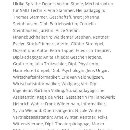
Ulrike Spratte; Dennis Volkan Stadie, Mechatroniker
für SMD-Technik; Vita Stammer, Heilpädagogin;
Thomas Stammer, Geschäftsführer; Johanna
Steinhausen, Dipl. Betriebswirtin; Cornelia
Steinhausen, Juristin; Alice Stefan,
Finanzbuchhalterin; Waldemar Stephan, Rentner;
Evelyn Stock-Friemert, Ärztin; Günter Strempel,
Dozent und Autor; Petra Tappe; Friedrich Theurer,
Dipl.Pädagoge; Anita Thiede; Gesche Tietjens,
Grafikerin; Julia Trützschler, Dipl. Physikerin;
Hannelore Tümpel, Dipl. Psychologin; Jens Ungar,
Wirtschaftsinformatiker; Erik van Veldhuijzsen,
Wirtschaftsinformatiker; Wolfgang Virt, Dipl.
Ingenieur; Barbara Völling, Sozialpädagogische
Assistentin; Katja de Vries, Gestalterin im Handwerk;
Heinrich Wahls; Frank Wildenhain, Informatiker;
Sylvia Wieland, Opernsängerin; Nicole Winter,
Vertriebsassistentin; Arne Winter, Rentner; Folke
Witten-Nierade, Dipl. Theaterpädagoge; Marko