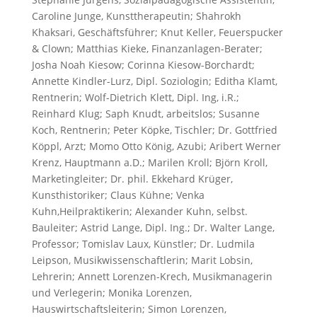
Caroline Junge, Kunsttherapeutin; Shahrokh
Khaksari, Geschäftsführer; Knut Keller, Feuerspucker
& Clown; Matthias Kieke, Finanzanlagen-Berater;
Josha Noah Kiesow; Corinna Kiesow-Borchardt;
Annette Kindler-Lurz, Dipl. Soziologin; Editha Klamt,
Rentnerin; Wolf-Dietrich Klett, Dipl. Ing, i.R.;
Reinhard Klug; Saph Knudt, arbeitslos; Susanne
Koch, Rentnerin; Peter Köpke, Tischler; Dr. Gottfried
Köppl, Arzt; Momo Otto König, Azubi; Aribert Werner
Krenz, Hauptmann a.D.; Marilen Kroll; Björn Kroll,
Marketingleiter; Dr. phil. Ekkehard Krüger,
Kunsthistoriker; Claus Kühne; Venka
Kuhn,Heilpraktikerin; Alexander Kuhn, selbst.
Bauleiter; Astrid Lange, Dipl. Ing.; Dr. Walter Lange,
Professor; Tomislav Laux, Künstler; Dr. Ludmila
Leipson, Musikwissenschaftlerin; Marit Lobsin,
Lehrerin; Annett Lorenzen-Krech, Musikmanagerin
und Verlegerin; Monika Lorenzen,
Hauswirtschaftsleiterin; Simon Lorenzen,