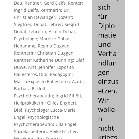
Dau, Rentner; Gerd Delfs, Renter;
sich
Ingrid Delfs, Rentnerin; Dr.
für
Christian Dewanger, Dozent;
Diplo
Siegfried Dobat, Lehrer; Siegrid
Dobat, Lehrerin; Armin Dobat,
matie
Psychologe; Mareike Dobat,
und
Hebamme; Regina Duggen,
Verha
Rentnerin; Christian Duggen,
Rentner; Katherine Dunning; Olaf
ndlun
Duwe, Arzt; Jennifer Exposito
gen
Ballesteros, Dipl. Pädagogin;
einzus
Marco Exposito Ballesteros, Azubi;
Barbara Eckloff,
etzen.
Psychotherapeutin; Ingrid Elhöft,
Wir
Heilpraktikerin; Gilles Engbert,
wolle
Dipl. Psychologe; Lucca-Marie
n
Engel, Psychologische
Psychotherapeutin; Ulla Engel,
nicht
Sozialarbeiterin; Heike Fischer,
kriegs
Musikerin; Eva Frensch,