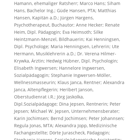
Hamann, ehemaliger Ratsherr; Marco Hans; Siham
Hans, Bachelor Ing.; Güde Hansen, PTA; Matthias
Hansen, Kapitän a.D.; Jürgen Hargens,
Psychotherapeut, Buchautor; Anne Hecker; Renate
Heim, Dipl. Pädagogin; Eva Heimsoth; Silke
Heintzmann-Menzel, Bildhauerin; Kai Henningsen,
Dipl. Psychologe; Maria Henningsen, Lehrerin; Ute
Hermann, Musiklehrerin a.D.; Dr. Verena Hilmer-
Krywka, Ärztin; Hedwig Hübner, Dipl. Psychologin;
Elisabeth Ingwersen; Hannelore Ingwersen,
Sozialpädagogin; Stephanie Ingwersen-Möller,
Wellnessmasseurin; Klaus Janca, Rentner; Alexandra
Janca, Altenpflegerin; Heribert Janson,
Oberstudienrat i.R.; Jörg Jaskolka,
Dipl.Sozialpädagoge; Dina Jepsen, Rentnerin; Peter
Jepsen; Michael W. Jepsen, Unternehmensberater;
Karin Jochimsen; Bernd Jochimsen; Peter Johannsen;
Regula Jonas, MTA; Alexandra Jopp, Medizinische
Fachangestellte; Dörte Jurascheck, Pädagogin;
Stephanie Jürgens, Sozialpädagogische Assistentin;