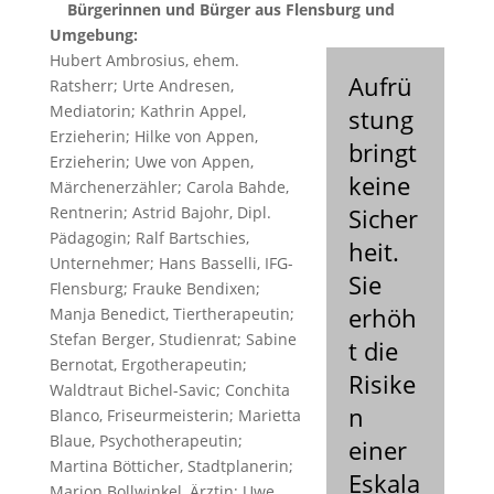
Bürgerinnen und Bürger aus Flensburg und
Umgebung:
Hubert Ambrosius, ehem.
Aufrü
Ratsherr; Urte Andresen,
Mediatorin; Kathrin Appel,
stung
Erzieherin; Hilke von Appen,
bringt
Erzieherin; Uwe von Appen,
keine
Märchenerzähler; Carola Bahde,
Rentnerin; Astrid Bajohr, Dipl.
Sicher
Pädagogin; Ralf Bartschies,
heit.
Unternehmer; Hans Basselli, IFG-
Sie
Flensburg; Frauke Bendixen;
erhöh
Manja Benedict, Tiertherapeutin;
Stefan Berger, Studienrat; Sabine
t die
Bernotat, Ergotherapeutin;
Risike
Waldtraut Bichel-Savic; Conchita
n
Blanco, Friseurmeisterin; Marietta
Blaue, Psychotherapeutin;
einer
Martina Bötticher, Stadtplanerin;
Eskala
Marion Bollwinkel, Ärztin; Uwe