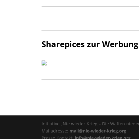
Sharepices zur Werbung
Initiative „Nie wieder Krieg – Die Waffen nieder
Mailadresse:
mail@nie-wieder-krieg.org
Presse Kontakt:
info@nie-wieder-krieg.org