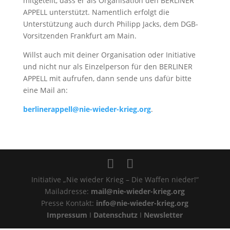
mitgeteilt, dass er als Organisation den BERLINER
APPELL unterstützt. Namentlich erfolgt die
Unterstützung auch durch Philipp Jacks, dem DGB-
Vorsitzenden Frankfurt am Main.
Willst auch mit deiner Organisation oder Initiative
und nicht nur als Einzelperson für den BERLINER
APPELL mit aufrufen, dann sende uns dafür bitte
eine Mail an:
berlinerappell@nie-wieder-krieg.org
.
Initiative „Nie wieder Krieg – Die Waffen nieder!“
Mailadresse:
mail@nie-wieder-krieg.org
Presse Kontakt:
info@nie-wieder-krieg.org
Impressum
I
Datenschutz
I
Newsletter