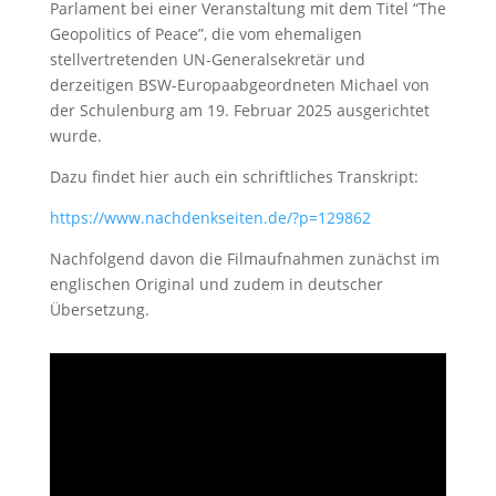
Parlament bei einer Veranstaltung mit dem Titel “The
Geopolitics of Peace”, die vom ehemaligen
stellvertretenden UN-Generalsekretär und
derzeitigen BSW-Europaabgeordneten Michael von
der Schulenburg am 19. Februar 2025 ausgerichtet
wurde.
Dazu findet hier auch ein schriftliches Transkript:
https://www.nachdenkseiten.de/?p=129862
Nachfolgend davon die Filmaufnahmen zunächst im
englischen Original und zudem in deutscher
Übersetzung.