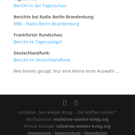
Bericht in der Tagesschau
Berichte bei Radio Berlin-Brandenburg:
RBB – Radio Berlin Brandenburg
Frankfurter Rundschau:
Bericht im Tagesspiegel
Deutschlandfunk:
Bericht im Deutschlandfunk
Wie bereits gesagt: Nur eine kleine erste Auswahl …
Initiative „Nie wieder Krieg – Die Waffen nieder!“
Mailadresse:
mail@nie-wieder-krieg.org
Presse Kontakt:
info@nie-wieder-krieg.org
Impressum
I
Datenschutz
I
Newsletter