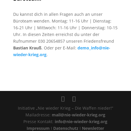
Du kannst dich in allen Fragen auch an unser
Büroteam wenden. Montag: 11-16 Uhr | Dienstag:
16-21 Uhr | Mittwoch: 11-16 Uhr | Donnerstag: 10-15
Uhr. In diesen Zeiten erreichst du unter der
Rufnummer 030 20654857 unseren Friedensfreund
Bastian Krauß
. Oder per E-Mail:
demo_info@nie-
wieder-krieg.org
.
Initiative „Nie wieder Krieg – Die Waffen nieder!“
Mailadresse:
mail@nie-wieder-krieg.org
Presse Kontakt:
info@nie-wieder-krieg.org
Impressum
I
Datenschutz
I
Newsletter