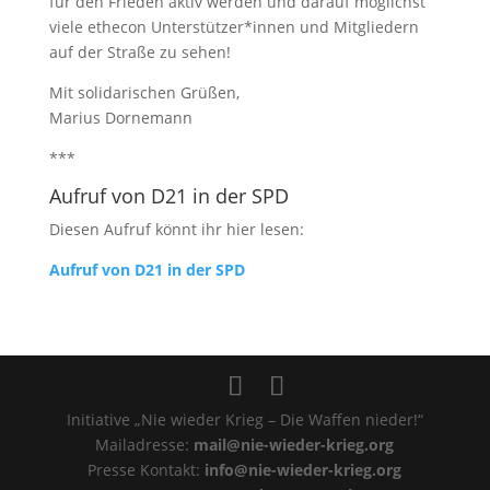
für den Frieden aktiv werden und darauf möglichst
viele ethecon Unterstützer*innen und Mitgliedern
auf der Straße zu sehen!
Mit solidarischen Grüßen,
Marius Dornemann
***
Aufruf von D21 in der SPD
Diesen Aufruf könnt ihr hier lesen:
Aufruf von D21 in der SPD
Initiative „Nie wieder Krieg – Die Waffen nieder!“
Mailadresse:
mail@nie-wieder-krieg.org
Presse Kontakt:
info@nie-wieder-krieg.org