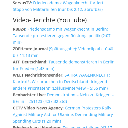
ServusTV
:
Friedensdemo: Wagenknecht fordert
Stopp von Militärhilfen (nur bis 2.12. abrufbar)
Video-Berichte (YouTube)
RBB24
:
Friedensdemo mit Wagenknecht in Berlin:
Tausende protestieren gegen Rüstungspolitik (2:07
min)
ZDF
Heute Journal
(Spätausgabe): Videoclip ab 10:40
bis 11:13 min
AFP Deutschland
: Tausende demonstrieren in Berlin
für Frieden (1:48 min)
WELT Nachrichtensender
: SAHRA WAGENKNECHT:
Klartext! „Wir brauchen in Deutschland dringend
andere Prioritäten!“ (Exklusivinterview – 5:55 min)
Beobachter Live:
Demonstration – Nein zu Kriegen –
Berlin – 251123 (4:37:32 Std)
CCTV
Video News Agency
: German Protesters Rally
Against Military Aid for Ukraine, Demanding Military
Spending Cuts (1:20 min)
Friedenskanal Hamburg:
Zusammenstellung (42:17