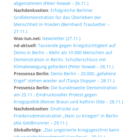
abgenommen (Peter Nowak – 26.11.)
Nachdenkseiten
:
Erfolgreiche Berliner
Großdemonstration für das Überleben der
Menschheit in Frieden (Bernhard Trautvetter –
27.11.)
Was-tun.net:
Newsletter (27.11.)
nd-aktuell
:
Tausende gegen Kriegstüchtigkeit auf
Demo in Berlin – Mehr als 10 000 Menschen auf
Demonstration in Berlin. Schulterschluss mit
Klimabewegung gefordert (Peter Nowak – 28.11.)
Pressenza Berlin
:
Demo Berlin – 20.000 „gefallene
Engel“ stehen wieder auf (Tanja Stopper – 28.11.)
Pressenza Berlin:
Die bundesweite Demonstration
am 25.11.: Eindrucksvoller Protest gegen
Kriegspolitik (Reiner Braun und Kathrin Otte – 28.11.)
Nachdenkseiten
: Eindrücke zur
Friedensdemonstration „Nein zu Kriegen“ in Berlin
(Ala Goldbrunner – 29.11.)
Globalbridge
: „Das ungenierte Kriegsgeschrei kann
ich so nicht hinnehmen!“ (Leo Ensel – 29.11.)