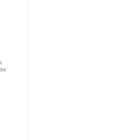
s
die