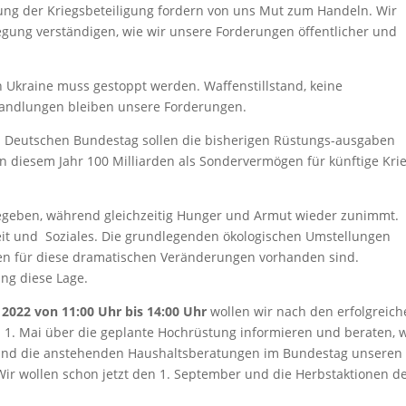
ung der Kriegsbeteiligung fordern von uns Mut zum Handeln. Wir
gung verständigen, wie wir unsere Forderungen öffentlicher und
n Ukraine muss gestoppt werden. Waffenstillstand, keine
handlungen bleiben unsere Forderungen.
 Deutschen Bundestag sollen die bisherigen Rüstungs-ausgaben
n diesem Jahr 100 Milliarden als Sondervermögen für künftige Kri
gegeben, während gleichzeitig Hunger und Armut wieder zunimmt.
eit und Soziales. Die grundlegenden ökologischen Umstellungen
rcen für diese dramatischen Veränderungen vorhanden sind.
ng diese Lage.
 2022 von 11:00 Uhr bis 14:00 Uhr
wollen wir nach den erfolgreic
. Mai über die geplante Hochrüstung informieren und beraten, 
eg und die anstehenden Haushaltsberatungen im Bundestag unseren
ir wollen schon jetzt den 1. September und die Herbstaktionen d