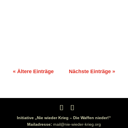
18:00 Uhr. Über den folgenden
Registrationslink können Anmeldungen
erfolgen: Kurzlink: https://ogy.de/siw0
(zoom Webinar-Registrierung). Es
diskutieren Prof. Dr. Birgit Mahnkopf Prof.
Frank Deppe Michael Müller Die...
« Ältere Einträge
Nächste Einträge »
Initiative „Nie wieder Krieg – Die Waffen nieder!“
Mailadresse:
mail@nie-wieder-krieg.org