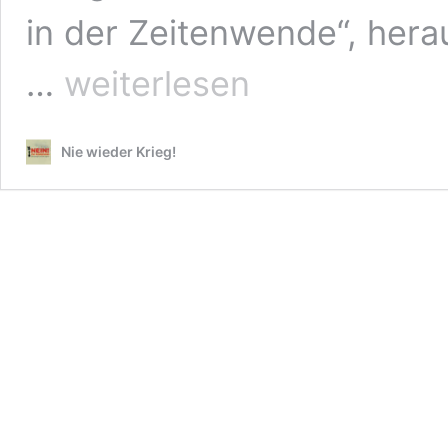
in der Zeitenwende“, hera
Hochrüstung
…
weiterlesen
ruiniert
Sozialstaat
und
Nie wieder Krieg!
Zukunft